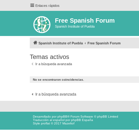
Enlaces rápidos
Free Spanish Forum
Spanish Institute of Puebla
Spanish Institute of Puebla
Free Spanish Forum
Temas activos
Ir a búsqueda avanzada
No se encontraron coincidencias.
Ir a búsqueda avanzada
Desarrollado por
phpBB
® Forum Software © phpBB Limited
Traducción al español por
phpBB España
Style proflat © 2017
Mazeltof