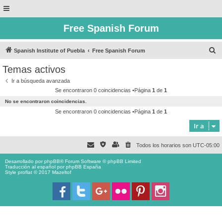
Free Spanish Forum
B
Spanish Institute of Puebla
Free Spanish Forum
u
Temas activos
s
Ir a búsqueda avanzada
c
Se encontraron 0 coincidencias •Página
1
de
1
a
No se encontraron coincidencias.
r
Se encontraron 0 coincidencias •Página
1
de
1
Ir a
Todos los horarios son
UTC-05:00
Desarrollado por
phpBB
® Forum Software © phpBB Limited
Traducción al español por
phpBB España
Style proflat © 2017
Mazeltof