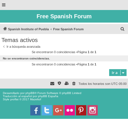
Free Spanish Forum
B
Spanish Institute of Puebla
Free Spanish Forum
u
Temas activos
s
Ir a búsqueda avanzada
c
Se encontraron 0 coincidencias •Página
1
de
1
a
No se encontraron coincidencias.
r
Se encontraron 0 coincidencias •Página
1
de
1
Ir a
Todos los horarios son
UTC-05:00
Desarrollado por
phpBB
® Forum Software © phpBB Limited
Traducción al español por
phpBB España
Style proflat © 2017
Mazeltof