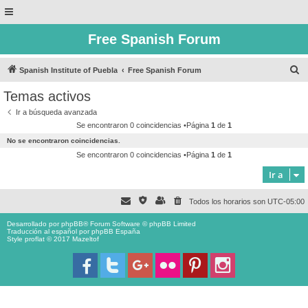
Free Spanish Forum
B
Spanish Institute of Puebla
Free Spanish Forum
u
Temas activos
s
Ir a búsqueda avanzada
c
Se encontraron 0 coincidencias •Página
1
de
1
a
No se encontraron coincidencias.
r
Se encontraron 0 coincidencias •Página
1
de
1
Ir a
Todos los horarios son
UTC-05:00
Desarrollado por
phpBB
® Forum Software © phpBB Limited
Traducción al español por
phpBB España
Style proflat © 2017
Mazeltof