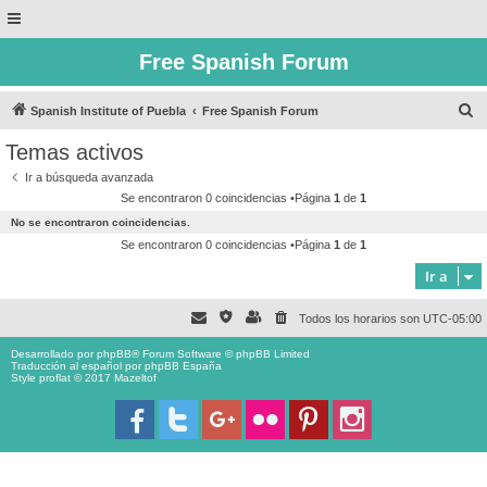
Free Spanish Forum
B
Spanish Institute of Puebla
Free Spanish Forum
u
Temas activos
s
Ir a búsqueda avanzada
c
Se encontraron 0 coincidencias •Página
1
de
1
a
No se encontraron coincidencias.
r
Se encontraron 0 coincidencias •Página
1
de
1
Ir a
Todos los horarios son
UTC-05:00
Desarrollado por
phpBB
® Forum Software © phpBB Limited
Traducción al español por
phpBB España
Style proflat © 2017
Mazeltof