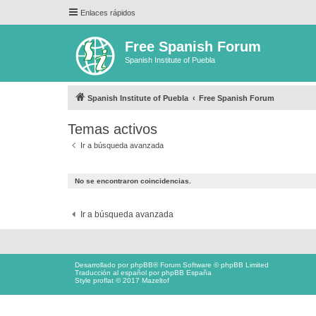
Enlaces rápidos
Free Spanish Forum
Spanish Institute of Puebla
Spanish Institute of Puebla
Free Spanish Forum
Temas activos
Ir a búsqueda avanzada
No se encontraron coincidencias.
Ir a búsqueda avanzada
Desarrollado por
phpBB
® Forum Software © phpBB Limited
Traducción al español por
phpBB España
Style proflat © 2017
Mazeltof