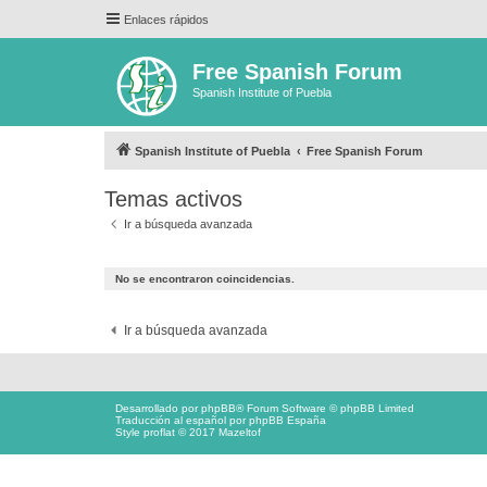
Enlaces rápidos
Free Spanish Forum
Spanish Institute of Puebla
Spanish Institute of Puebla
Free Spanish Forum
Temas activos
Ir a búsqueda avanzada
No se encontraron coincidencias.
Ir a búsqueda avanzada
Desarrollado por
phpBB
® Forum Software © phpBB Limited
Traducción al español por
phpBB España
Style proflat © 2017
Mazeltof