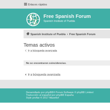
Enlaces rápidos
Free Spanish Forum
Spanish Institute of Puebla
Spanish Institute of Puebla
Free Spanish Forum
Temas activos
Ir a búsqueda avanzada
No se encontraron coincidencias.
Ir a búsqueda avanzada
Desarrollado por
phpBB
® Forum Software © phpBB Limited
Traducción al español por
phpBB España
Style proflat © 2017
Mazeltof