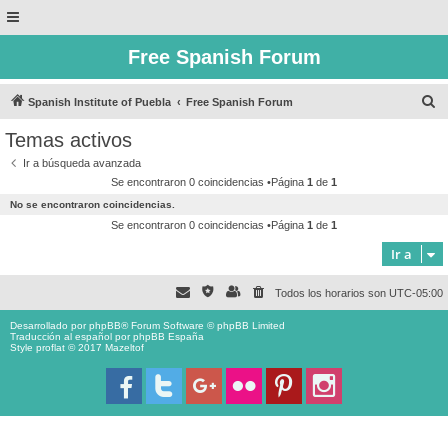
Free Spanish Forum
B
Spanish Institute of Puebla
Free Spanish Forum
u
Temas activos
s
Ir a búsqueda avanzada
c
Se encontraron 0 coincidencias •Página
1
de
1
a
No se encontraron coincidencias.
r
Se encontraron 0 coincidencias •Página
1
de
1
Ir a
Todos los horarios son
UTC-05:00
Desarrollado por
phpBB
® Forum Software © phpBB Limited
Traducción al español por
phpBB España
Style proflat © 2017
Mazeltof