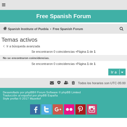
Free Spanish Forum
B
Spanish Institute of Puebla
Free Spanish Forum
u
Temas activos
s
Ir a búsqueda avanzada
c
Se encontraron 0 coincidencias •Página
1
de
1
a
No se encontraron coincidencias.
r
Se encontraron 0 coincidencias •Página
1
de
1
Ir a
Todos los horarios son
UTC-05:00
Desarrollado por
phpBB
® Forum Software © phpBB Limited
Traducción al español por
phpBB España
Style proflat © 2017
Mazeltof