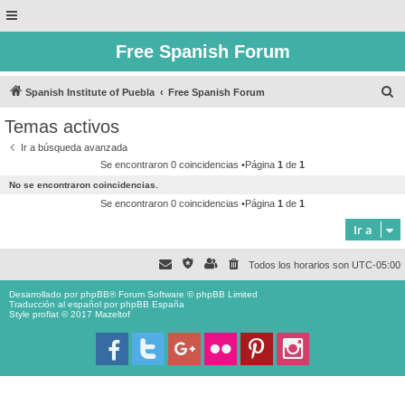
Free Spanish Forum
B
Spanish Institute of Puebla
Free Spanish Forum
u
Temas activos
s
Ir a búsqueda avanzada
c
Se encontraron 0 coincidencias •Página
1
de
1
a
No se encontraron coincidencias.
r
Se encontraron 0 coincidencias •Página
1
de
1
Ir a
Todos los horarios son
UTC-05:00
Desarrollado por
phpBB
® Forum Software © phpBB Limited
Traducción al español por
phpBB España
Style proflat © 2017
Mazeltof