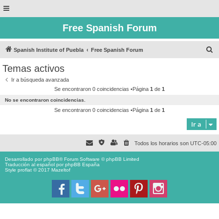
Free Spanish Forum
B
Spanish Institute of Puebla
Free Spanish Forum
u
Temas activos
s
Ir a búsqueda avanzada
c
Se encontraron 0 coincidencias •Página
1
de
1
a
No se encontraron coincidencias.
r
Se encontraron 0 coincidencias •Página
1
de
1
Ir a
Todos los horarios son
UTC-05:00
Desarrollado por
phpBB
® Forum Software © phpBB Limited
Traducción al español por
phpBB España
Style proflat © 2017
Mazeltof