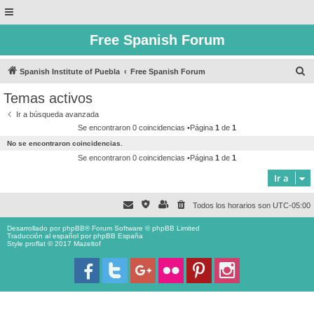
Free Spanish Forum
B
Spanish Institute of Puebla
Free Spanish Forum
u
Temas activos
s
Ir a búsqueda avanzada
c
Se encontraron 0 coincidencias •Página
1
de
1
a
No se encontraron coincidencias.
r
Se encontraron 0 coincidencias •Página
1
de
1
Ir a
Todos los horarios son
UTC-05:00
Desarrollado por
phpBB
® Forum Software © phpBB Limited
Traducción al español por
phpBB España
Style proflat © 2017
Mazeltof