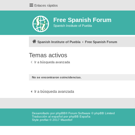
Enlaces rápidos
Free Spanish Forum
Spanish Institute of Puebla
Spanish Institute of Puebla
Free Spanish Forum
Temas activos
Ir a búsqueda avanzada
No se encontraron coincidencias.
Ir a búsqueda avanzada
Desarrollado por
phpBB
® Forum Software © phpBB Limited
Traducción al español por
phpBB España
Style proflat © 2017
Mazeltof