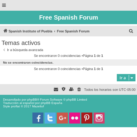
Free Spanish Forum
B
Spanish Institute of Puebla
Free Spanish Forum
u
Temas activos
s
Ir a búsqueda avanzada
c
Se encontraron 0 coincidencias •Página
1
de
1
a
No se encontraron coincidencias.
r
Se encontraron 0 coincidencias •Página
1
de
1
Ir a
Todos los horarios son
UTC-05:00
Desarrollado por
phpBB
® Forum Software © phpBB Limited
Traducción al español por
phpBB España
Style proflat © 2017
Mazeltof