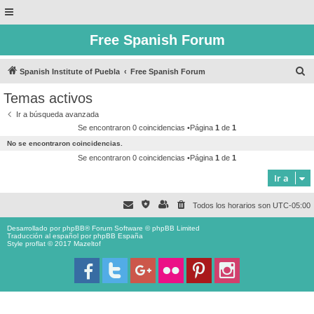
Free Spanish Forum
B
Spanish Institute of Puebla
Free Spanish Forum
u
Temas activos
s
Ir a búsqueda avanzada
c
Se encontraron 0 coincidencias •Página
1
de
1
a
No se encontraron coincidencias.
r
Se encontraron 0 coincidencias •Página
1
de
1
Ir a
Todos los horarios son
UTC-05:00
Desarrollado por
phpBB
® Forum Software © phpBB Limited
Traducción al español por
phpBB España
Style proflat © 2017
Mazeltof