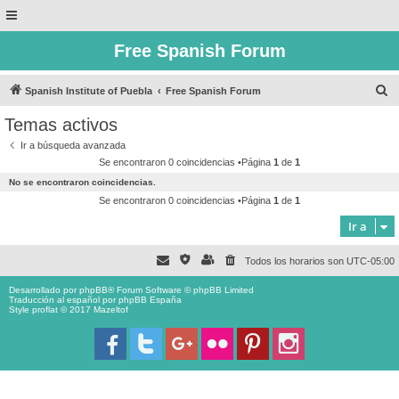
Free Spanish Forum
B
Spanish Institute of Puebla
Free Spanish Forum
u
Temas activos
s
Ir a búsqueda avanzada
c
Se encontraron 0 coincidencias •Página
1
de
1
a
No se encontraron coincidencias.
r
Se encontraron 0 coincidencias •Página
1
de
1
Ir a
Todos los horarios son
UTC-05:00
Desarrollado por
phpBB
® Forum Software © phpBB Limited
Traducción al español por
phpBB España
Style proflat © 2017
Mazeltof