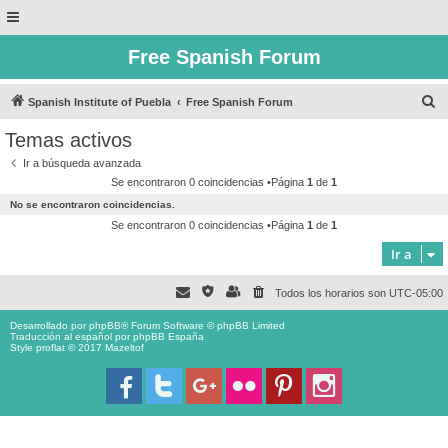
Free Spanish Forum
B
Spanish Institute of Puebla
Free Spanish Forum
u
Temas activos
s
Ir a búsqueda avanzada
c
Se encontraron 0 coincidencias •Página
1
de
1
a
No se encontraron coincidencias.
r
Se encontraron 0 coincidencias •Página
1
de
1
Ir a
Todos los horarios son
UTC-05:00
Desarrollado por
phpBB
® Forum Software © phpBB Limited
Traducción al español por
phpBB España
Style proflat © 2017
Mazeltof