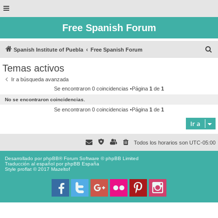
Free Spanish Forum
B
Spanish Institute of Puebla
Free Spanish Forum
u
Temas activos
s
Ir a búsqueda avanzada
c
Se encontraron 0 coincidencias •Página
1
de
1
a
No se encontraron coincidencias.
r
Se encontraron 0 coincidencias •Página
1
de
1
Ir a
Todos los horarios son
UTC-05:00
Desarrollado por
phpBB
® Forum Software © phpBB Limited
Traducción al español por
phpBB España
Style proflat © 2017
Mazeltof