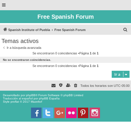
Free Spanish Forum
B
Spanish Institute of Puebla
Free Spanish Forum
u
Temas activos
s
Ir a búsqueda avanzada
c
Se encontraron 0 coincidencias •Página
1
de
1
a
No se encontraron coincidencias.
r
Se encontraron 0 coincidencias •Página
1
de
1
Ir a
Todos los horarios son
UTC-05:00
Desarrollado por
phpBB
® Forum Software © phpBB Limited
Traducción al español por
phpBB España
Style proflat © 2017
Mazeltof