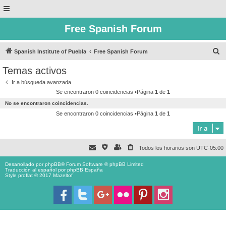
Free Spanish Forum
B
Spanish Institute of Puebla
Free Spanish Forum
u
Temas activos
s
Ir a búsqueda avanzada
c
Se encontraron 0 coincidencias •Página
1
de
1
a
No se encontraron coincidencias.
r
Se encontraron 0 coincidencias •Página
1
de
1
Ir a
Todos los horarios son
UTC-05:00
Desarrollado por
phpBB
® Forum Software © phpBB Limited
Traducción al español por
phpBB España
Style proflat © 2017
Mazeltof