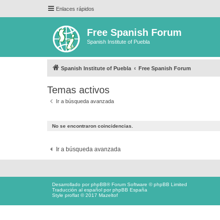
Enlaces rápidos
Free Spanish Forum
Spanish Institute of Puebla
Spanish Institute of Puebla
Free Spanish Forum
Temas activos
Ir a búsqueda avanzada
No se encontraron coincidencias.
Ir a búsqueda avanzada
Desarrollado por
phpBB
® Forum Software © phpBB Limited
Traducción al español por
phpBB España
Style proflat © 2017
Mazeltof