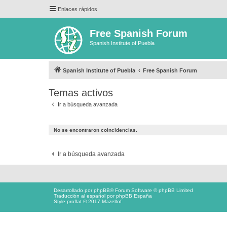
Enlaces rápidos
Free Spanish Forum
Spanish Institute of Puebla
Spanish Institute of Puebla
Free Spanish Forum
Temas activos
Ir a búsqueda avanzada
No se encontraron coincidencias.
Ir a búsqueda avanzada
Desarrollado por
phpBB
® Forum Software © phpBB Limited
Traducción al español por
phpBB España
Style proflat © 2017
Mazeltof