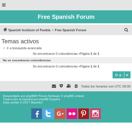
Free Spanish Forum
B
Spanish Institute of Puebla
Free Spanish Forum
u
Temas activos
s
Ir a búsqueda avanzada
c
Se encontraron 0 coincidencias •Página
1
de
1
a
No se encontraron coincidencias.
r
Se encontraron 0 coincidencias •Página
1
de
1
Ir a
Todos los horarios son
UTC-05:00
Desarrollado por
phpBB
® Forum Software © phpBB Limited
Traducción al español por
phpBB España
Style proflat © 2017
Mazeltof