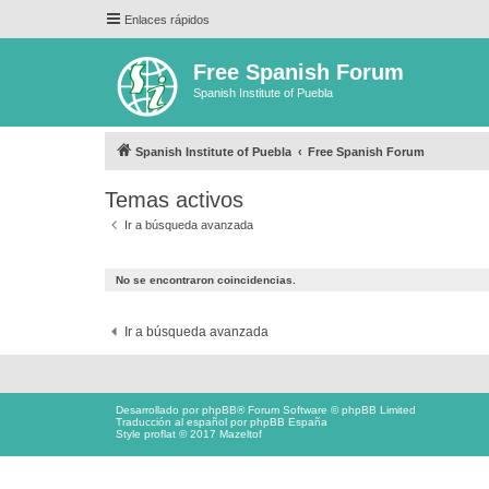
Enlaces rápidos
Free Spanish Forum
Spanish Institute of Puebla
Spanish Institute of Puebla
Free Spanish Forum
Temas activos
Ir a búsqueda avanzada
No se encontraron coincidencias.
Ir a búsqueda avanzada
Desarrollado por
phpBB
® Forum Software © phpBB Limited
Traducción al español por
phpBB España
Style proflat © 2017
Mazeltof