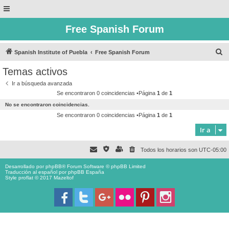
Free Spanish Forum
B
Spanish Institute of Puebla
Free Spanish Forum
u
Temas activos
s
Ir a búsqueda avanzada
c
Se encontraron 0 coincidencias •Página
1
de
1
a
No se encontraron coincidencias.
r
Se encontraron 0 coincidencias •Página
1
de
1
Ir a
Todos los horarios son
UTC-05:00
Desarrollado por
phpBB
® Forum Software © phpBB Limited
Traducción al español por
phpBB España
Style proflat © 2017
Mazeltof