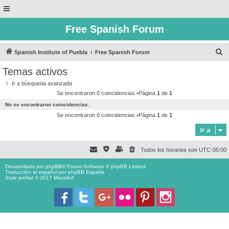
Free Spanish Forum
B
Spanish Institute of Puebla
Free Spanish Forum
u
Temas activos
s
Ir a búsqueda avanzada
c
Se encontraron 0 coincidencias •Página
1
de
1
a
No se encontraron coincidencias.
r
Se encontraron 0 coincidencias •Página
1
de
1
Ir a
Todos los horarios son
UTC-05:00
Desarrollado por
phpBB
® Forum Software © phpBB Limited
Traducción al español por
phpBB España
Style proflat © 2017
Mazeltof