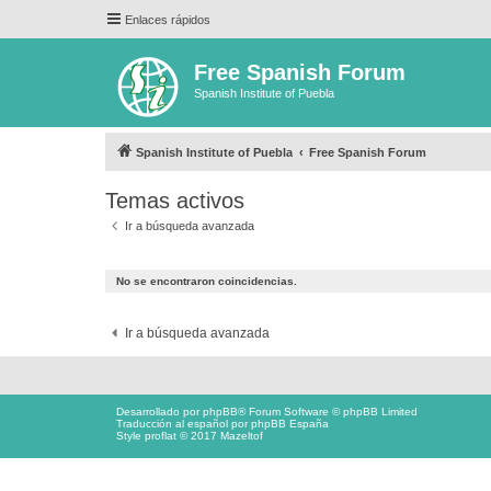
Enlaces rápidos
Free Spanish Forum
Spanish Institute of Puebla
Spanish Institute of Puebla
Free Spanish Forum
Temas activos
Ir a búsqueda avanzada
No se encontraron coincidencias.
Ir a búsqueda avanzada
Desarrollado por
phpBB
® Forum Software © phpBB Limited
Traducción al español por
phpBB España
Style proflat © 2017
Mazeltof