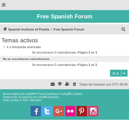
Free Spanish Forum
B
Spanish Institute of Puebla
Free Spanish Forum
u
Temas activos
s
Ir a búsqueda avanzada
c
Se encontraron 0 coincidencias •Página
1
de
1
a
No se encontraron coincidencias.
r
Se encontraron 0 coincidencias •Página
1
de
1
Ir a
Todos los horarios son
UTC-05:00
Desarrollado por
phpBB
® Forum Software © phpBB Limited
Traducción al español por
phpBB España
Style proflat © 2017
Mazeltof