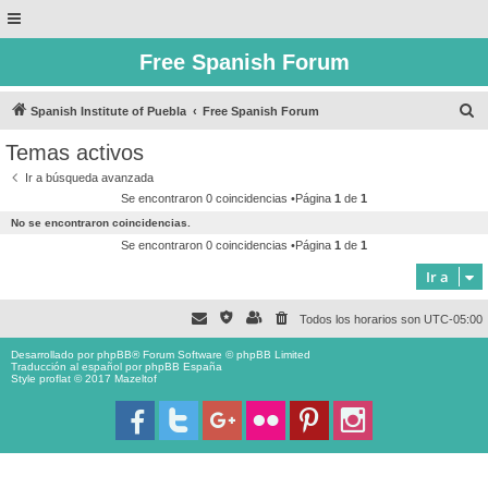
Free Spanish Forum
B
Spanish Institute of Puebla
Free Spanish Forum
u
Temas activos
s
Ir a búsqueda avanzada
c
Se encontraron 0 coincidencias •Página
1
de
1
a
No se encontraron coincidencias.
r
Se encontraron 0 coincidencias •Página
1
de
1
Ir a
Todos los horarios son
UTC-05:00
Desarrollado por
phpBB
® Forum Software © phpBB Limited
Traducción al español por
phpBB España
Style proflat © 2017
Mazeltof