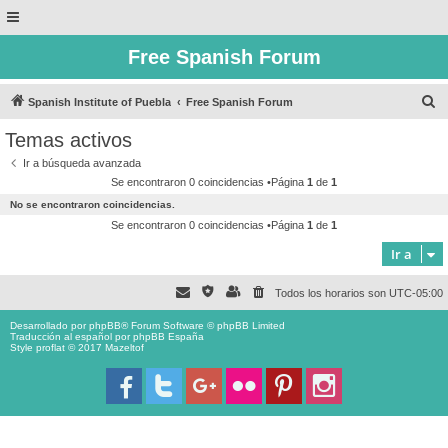
Free Spanish Forum
B
Spanish Institute of Puebla
Free Spanish Forum
u
Temas activos
s
Ir a búsqueda avanzada
c
Se encontraron 0 coincidencias •Página
1
de
1
a
No se encontraron coincidencias.
r
Se encontraron 0 coincidencias •Página
1
de
1
Ir a
Todos los horarios son
UTC-05:00
Desarrollado por
phpBB
® Forum Software © phpBB Limited
Traducción al español por
phpBB España
Style proflat © 2017
Mazeltof