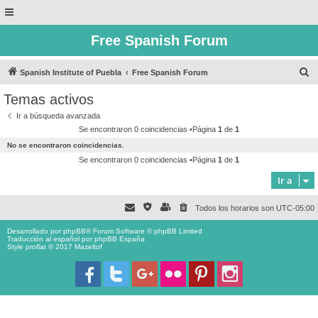
Free Spanish Forum
B
Spanish Institute of Puebla
Free Spanish Forum
u
Temas activos
s
Ir a búsqueda avanzada
c
Se encontraron 0 coincidencias •Página
1
de
1
a
No se encontraron coincidencias.
r
Se encontraron 0 coincidencias •Página
1
de
1
Ir a
Todos los horarios son
UTC-05:00
Desarrollado por
phpBB
® Forum Software © phpBB Limited
Traducción al español por
phpBB España
Style proflat © 2017
Mazeltof