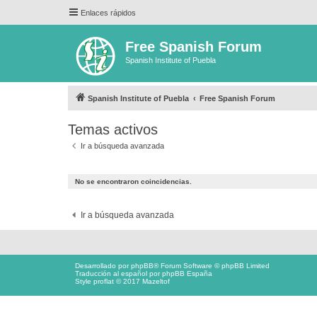
Enlaces rápidos
Free Spanish Forum
Spanish Institute of Puebla
Spanish Institute of Puebla
Free Spanish Forum
Temas activos
Ir a búsqueda avanzada
No se encontraron coincidencias.
Ir a búsqueda avanzada
Desarrollado por
phpBB
® Forum Software © phpBB Limited
Traducción al español por
phpBB España
Style proflat © 2017
Mazeltof