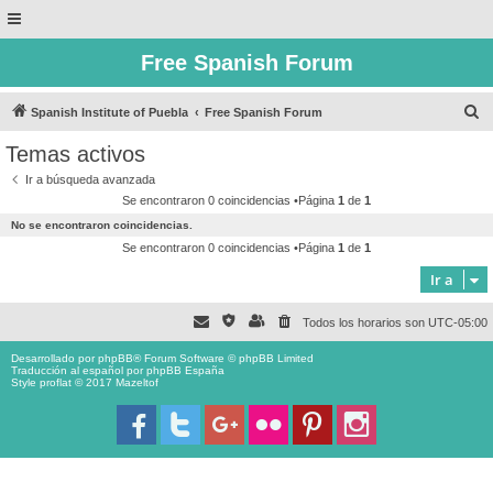
Free Spanish Forum
B
Spanish Institute of Puebla
Free Spanish Forum
u
Temas activos
s
Ir a búsqueda avanzada
c
Se encontraron 0 coincidencias •Página
1
de
1
a
No se encontraron coincidencias.
r
Se encontraron 0 coincidencias •Página
1
de
1
Ir a
Todos los horarios son
UTC-05:00
Desarrollado por
phpBB
® Forum Software © phpBB Limited
Traducción al español por
phpBB España
Style proflat © 2017
Mazeltof