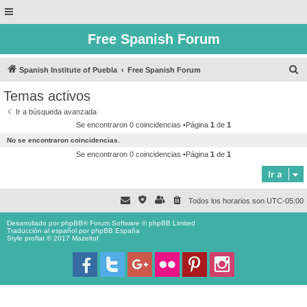
Free Spanish Forum
B
Spanish Institute of Puebla
Free Spanish Forum
u
Temas activos
s
Ir a búsqueda avanzada
c
Se encontraron 0 coincidencias •Página
1
de
1
a
No se encontraron coincidencias.
r
Se encontraron 0 coincidencias •Página
1
de
1
Ir a
Todos los horarios son
UTC-05:00
Desarrollado por
phpBB
® Forum Software © phpBB Limited
Traducción al español por
phpBB España
Style proflat © 2017
Mazeltof