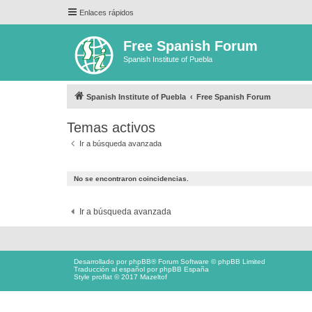
Enlaces rápidos
Free Spanish Forum
Spanish Institute of Puebla
Spanish Institute of Puebla
Free Spanish Forum
Temas activos
Ir a búsqueda avanzada
No se encontraron coincidencias.
Ir a búsqueda avanzada
Desarrollado por
phpBB
® Forum Software © phpBB Limited
Traducción al español por
phpBB España
Style proflat © 2017
Mazeltof