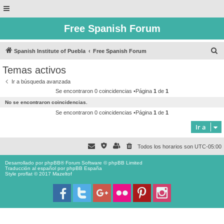
Free Spanish Forum
B
Spanish Institute of Puebla
Free Spanish Forum
u
Temas activos
s
Ir a búsqueda avanzada
c
Se encontraron 0 coincidencias •Página
1
de
1
a
No se encontraron coincidencias.
r
Se encontraron 0 coincidencias •Página
1
de
1
Ir a
Todos los horarios son
UTC-05:00
Desarrollado por
phpBB
® Forum Software © phpBB Limited
Traducción al español por
phpBB España
Style proflat © 2017
Mazeltof