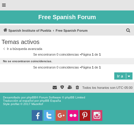
Free Spanish Forum
B
Spanish Institute of Puebla
Free Spanish Forum
u
Temas activos
s
Ir a búsqueda avanzada
c
Se encontraron 0 coincidencias •Página
1
de
1
a
No se encontraron coincidencias.
r
Se encontraron 0 coincidencias •Página
1
de
1
Ir a
Todos los horarios son
UTC-05:00
Desarrollado por
phpBB
® Forum Software © phpBB Limited
Traducción al español por
phpBB España
Style proflat © 2017
Mazeltof