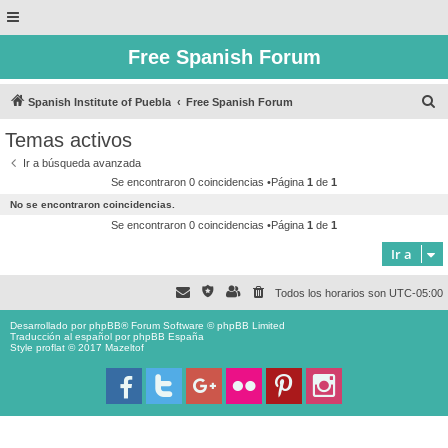
Free Spanish Forum
B
Spanish Institute of Puebla
Free Spanish Forum
u
Temas activos
s
Ir a búsqueda avanzada
c
Se encontraron 0 coincidencias •Página
1
de
1
a
No se encontraron coincidencias.
r
Se encontraron 0 coincidencias •Página
1
de
1
Ir a
Todos los horarios son
UTC-05:00
Desarrollado por
phpBB
® Forum Software © phpBB Limited
Traducción al español por
phpBB España
Style proflat © 2017
Mazeltof