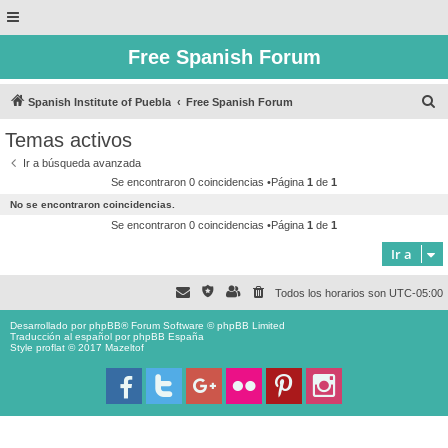
Free Spanish Forum
B
Spanish Institute of Puebla
Free Spanish Forum
u
Temas activos
s
Ir a búsqueda avanzada
c
Se encontraron 0 coincidencias •Página
1
de
1
a
No se encontraron coincidencias.
r
Se encontraron 0 coincidencias •Página
1
de
1
Ir a
Todos los horarios son
UTC-05:00
Desarrollado por
phpBB
® Forum Software © phpBB Limited
Traducción al español por
phpBB España
Style proflat © 2017
Mazeltof