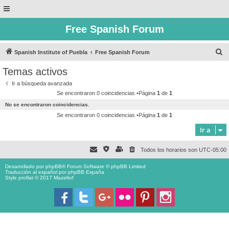
Free Spanish Forum
B
Spanish Institute of Puebla
Free Spanish Forum
u
Temas activos
s
Ir a búsqueda avanzada
c
Se encontraron 0 coincidencias •Página
1
de
1
a
No se encontraron coincidencias.
r
Se encontraron 0 coincidencias •Página
1
de
1
Ir a
Todos los horarios son
UTC-05:00
Desarrollado por
phpBB
® Forum Software © phpBB Limited
Traducción al español por
phpBB España
Style proflat © 2017
Mazeltof