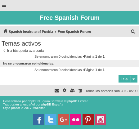
Free Spanish Forum
B
Spanish Institute of Puebla
Free Spanish Forum
u
Temas activos
s
Ir a búsqueda avanzada
c
Se encontraron 0 coincidencias •Página
1
de
1
a
No se encontraron coincidencias.
r
Se encontraron 0 coincidencias •Página
1
de
1
Ir a
Todos los horarios son
UTC-05:00
Desarrollado por
phpBB
® Forum Software © phpBB Limited
Traducción al español por
phpBB España
Style proflat © 2017
Mazeltof