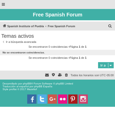
Free Spanish Forum
B
Spanish Institute of Puebla
Free Spanish Forum
u
Temas activos
s
Ir a búsqueda avanzada
c
Se encontraron 0 coincidencias •Página
1
de
1
a
No se encontraron coincidencias.
r
Se encontraron 0 coincidencias •Página
1
de
1
Ir a
Todos los horarios son
UTC-05:00
Desarrollado por
phpBB
® Forum Software © phpBB Limited
Traducción al español por
phpBB España
Style proflat © 2017
Mazeltof