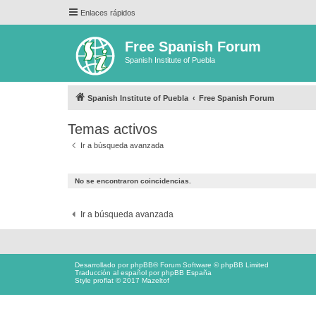
Enlaces rápidos
Free Spanish Forum
Spanish Institute of Puebla
Spanish Institute of Puebla
Free Spanish Forum
Temas activos
Ir a búsqueda avanzada
No se encontraron coincidencias.
Ir a búsqueda avanzada
Desarrollado por
phpBB
® Forum Software © phpBB Limited
Traducción al español por
phpBB España
Style proflat © 2017
Mazeltof