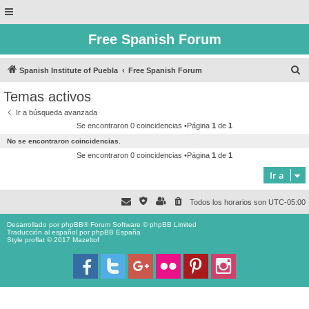
Free Spanish Forum
B
Spanish Institute of Puebla
Free Spanish Forum
u
Temas activos
s
Ir a búsqueda avanzada
c
Se encontraron 0 coincidencias •Página
1
de
1
a
No se encontraron coincidencias.
r
Se encontraron 0 coincidencias •Página
1
de
1
Ir a
Todos los horarios son
UTC-05:00
Desarrollado por
phpBB
® Forum Software © phpBB Limited
Traducción al español por
phpBB España
Style proflat © 2017
Mazeltof