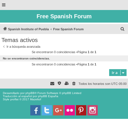
Free Spanish Forum
B
Spanish Institute of Puebla
Free Spanish Forum
u
Temas activos
s
Ir a búsqueda avanzada
c
Se encontraron 0 coincidencias •Página
1
de
1
a
No se encontraron coincidencias.
r
Se encontraron 0 coincidencias •Página
1
de
1
Ir a
Todos los horarios son
UTC-05:00
Desarrollado por
phpBB
® Forum Software © phpBB Limited
Traducción al español por
phpBB España
Style proflat © 2017
Mazeltof