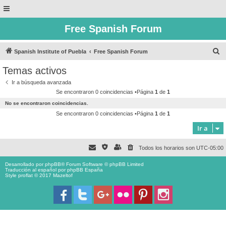
Free Spanish Forum
B
Spanish Institute of Puebla
Free Spanish Forum
u
Temas activos
s
Ir a búsqueda avanzada
c
Se encontraron 0 coincidencias •Página
1
de
1
a
No se encontraron coincidencias.
r
Se encontraron 0 coincidencias •Página
1
de
1
Ir a
Todos los horarios son
UTC-05:00
Desarrollado por
phpBB
® Forum Software © phpBB Limited
Traducción al español por
phpBB España
Style proflat © 2017
Mazeltof