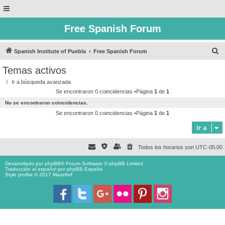
Free Spanish Forum
B
Spanish Institute of Puebla
Free Spanish Forum
u
Temas activos
s
Ir a búsqueda avanzada
c
Se encontraron 0 coincidencias •Página
1
de
1
a
No se encontraron coincidencias.
r
Se encontraron 0 coincidencias •Página
1
de
1
Ir a
Todos los horarios son
UTC-05:00
Desarrollado por
phpBB
® Forum Software © phpBB Limited
Traducción al español por
phpBB España
Style proflat © 2017
Mazeltof