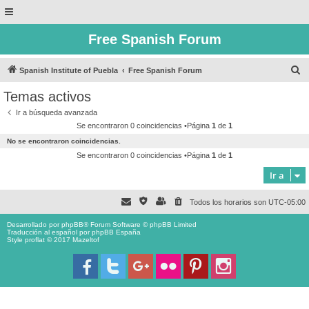
Free Spanish Forum
B
Spanish Institute of Puebla
Free Spanish Forum
u
Temas activos
s
Ir a búsqueda avanzada
c
Se encontraron 0 coincidencias •Página
1
de
1
a
No se encontraron coincidencias.
r
Se encontraron 0 coincidencias •Página
1
de
1
Ir a
Todos los horarios son
UTC-05:00
Desarrollado por
phpBB
® Forum Software © phpBB Limited
Traducción al español por
phpBB España
Style proflat © 2017
Mazeltof