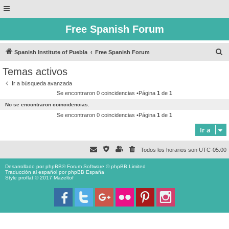
Free Spanish Forum
B
Spanish Institute of Puebla
Free Spanish Forum
u
Temas activos
s
Ir a búsqueda avanzada
c
Se encontraron 0 coincidencias •Página
1
de
1
a
No se encontraron coincidencias.
r
Se encontraron 0 coincidencias •Página
1
de
1
Ir a
Todos los horarios son
UTC-05:00
Desarrollado por
phpBB
® Forum Software © phpBB Limited
Traducción al español por
phpBB España
Style proflat © 2017
Mazeltof